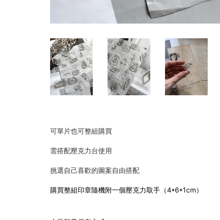
可單片也可整組購買
需搭配壓克力台使用
挑選自己喜歡的圖案自由搭配
購買整組印章隨機附一個壓克力取手（4*6*1cm）