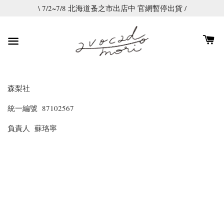
\ 7/2~7/8 北海道蚤之市出店中 官網暫停出貨 /
森梨社
統一編號 87102567
負責人 蘇珞寧